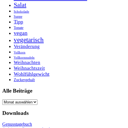
Salat
Schokolade
Suppe
Tipp
Tomate
vegan
vegetarisch
Veränderung
Vollkorn
Vollkornnudeln
Weihnachten
Weihnachtszeit
Wohlfühlgewicht
Zuckergehalt
Alle Beiträge
Alle
Beiträge
Downloads
Genusstagebuch