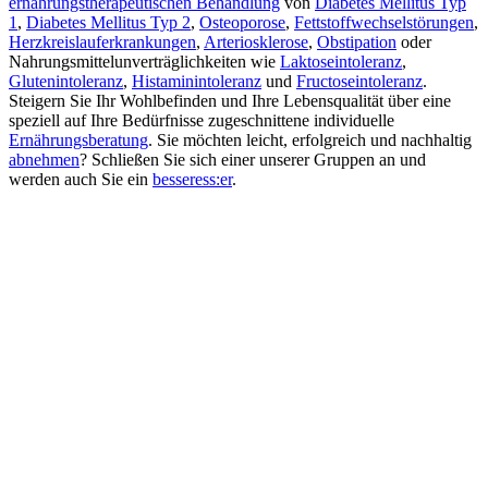
ernährungstherapeutischen Behandlung
von
Diabetes Mellitus Typ
1
,
Diabetes Mellitus Typ 2
,
Osteoporose
,
Fettstoffwechselstörungen
,
Herzkreislauferkrankungen
,
Arteriosklerose
,
Obstipation
oder
Nahrungsmittelunverträglichkeiten wie
Laktoseintoleranz
,
Glutenintoleranz
,
Histaminintoleranz
und
Fructoseintoleranz
.
Steigern Sie Ihr Wohlbefinden und Ihre Lebensqualität über eine
speziell auf Ihre Bedürfnisse zugeschnittene individuelle
Ernährungsberatung
. Sie möchten leicht, erfolgreich und nachhaltig
abnehmen
? Schließen Sie sich einer unserer Gruppen an und
werden auch Sie ein
besseress:er
.