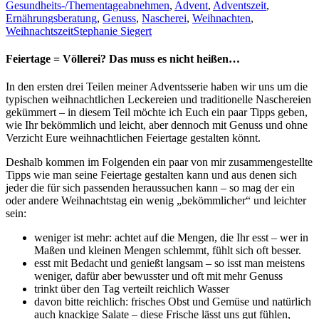
Gesundheits-/Thementage
abnehmen
,
Advent
,
Adventszeit
,
Ernährungsberatung
,
Genuss
,
Nascherei
,
Weihnachten
,
Weihnachtszeit
Stephanie Siegert
Feiertage = Völlerei? Das muss es nicht heißen…
In den ersten drei Teilen meiner Adventsserie haben wir uns um die
typischen weihnachtlichen Leckereien und traditionelle Naschereien
gekümmert – in diesem Teil möchte ich Euch ein paar Tipps geben,
wie Ihr bekömmlich und leicht, aber dennoch mit Genuss und ohne
Verzicht Eure weihnachtlichen Feiertage gestalten könnt.
Deshalb kommen im Folgenden ein paar von mir zusammengestellte
Tipps wie man seine Feiertage gestalten kann und aus denen sich
jeder die für sich passenden heraussuchen kann – so mag der ein
oder andere Weihnachtstag ein wenig „bekömmlicher“ und leichter
sein:
weniger ist mehr: achtet auf die Mengen, die Ihr esst – wer in
Maßen und kleinen Mengen schlemmt, fühlt sich oft besser.
esst mit Bedacht und genießt langsam – so isst man meistens
weniger, dafür aber bewusster und oft mit mehr Genuss
trinkt über den Tag verteilt reichlich Wasser
davon bitte reichlich: frisches Obst und Gemüse und natürlich
auch knackige Salate – diese Frische lässt uns gut fühlen,