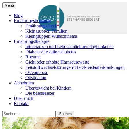
Zum
Menü
Inhalt
Ernährung macht Spaß und schafft
Ernährungsberatung
springen
Blog
Lebensqualität! Individuelle und
Ernährungsberatung
Dortmund, ess: Stephanie
Ernährungscheck
qualifizierte Ernährungsberatung und -
Kleingruppen Familien
Siegert
therapie in Dortmund.
Kleingruppen Wunschthema
Ernährungstherapie
Intoleranzen und Lebensmittelunvertäglichkeiten
Diabetes/Gestationsdiabetes
Rheuma
Gicht oder erhöhte Harnsäurewerte
Fettstoffwechselstörungen/ Herzkreislauferkrankungen
Osteoporose
Obstipation
Abnehmen
Übergewicht bei Kindern
Die besseress:er
Über mich
Kontakt
Suchen
nach: