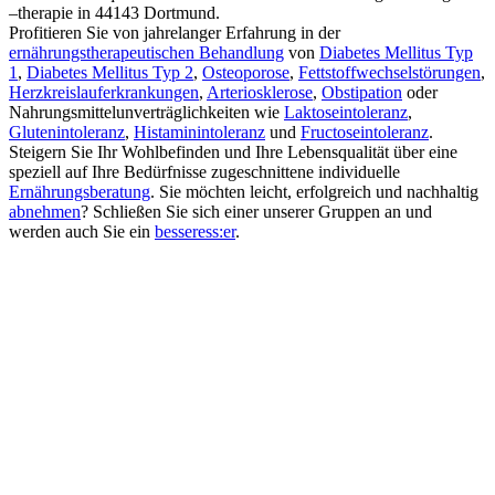
–therapie in 44143 Dortmund.
Profitieren Sie von jahrelanger Erfahrung in der
ernährungstherapeutischen Behandlung
von
Diabetes Mellitus Typ
1
,
Diabetes Mellitus Typ 2
,
Osteoporose
,
Fettstoffwechselstörungen
,
Herzkreislauferkrankungen
,
Arteriosklerose
,
Obstipation
oder
Nahrungsmittelunverträglichkeiten wie
Laktoseintoleranz
,
Glutenintoleranz
,
Histaminintoleranz
und
Fructoseintoleranz
.
Steigern Sie Ihr Wohlbefinden und Ihre Lebensqualität über eine
speziell auf Ihre Bedürfnisse zugeschnittene individuelle
Ernährungsberatung
. Sie möchten leicht, erfolgreich und nachhaltig
abnehmen
? Schließen Sie sich einer unserer Gruppen an und
werden auch Sie ein
besseress:er
.