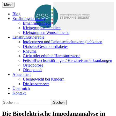
Zum
Menü
Inhalt
Ernährung macht Spaß und schafft
Ernährungsberatung
springen
Blog
Lebensqualität! Individuelle und
Ernährungsberatung
Dortmund, ess: Stephanie
Ernährungscheck
qualifizierte Ernährungsberatung und -
Kleingruppen Familien
Siegert
therapie in Dortmund.
Kleingruppen Wunschthema
Ernährungstherapie
Intoleranzen und Lebensmittelunvertäglichkeiten
Diabetes/Gestationsdiabetes
Rheuma
Gicht oder erhöhte Harnsäurewerte
Fettstoffwechselstörungen/ Herzkreislauferkrankungen
Osteoporose
Obstipation
Abnehmen
Übergewicht bei Kindern
Die besseress:er
Über mich
Kontakt
Suchen
nach:
Die Bioelektrische Impedanzanalyse in