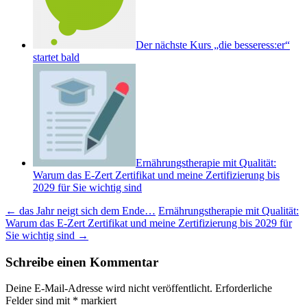
Der nächste Kurs „die besseress:er“
startet bald
Ernährungstherapie mit Qualität:
Warum das E-Zert Zertifikat und meine Zertifizierung bis
2029 für Sie wichtig sind
Beitrags-
←
das Jahr neigt sich dem Ende…
Ernährungstherapie mit Qualität:
Warum das E-Zert Zertifikat und meine Zertifizierung bis 2029 für
Navigation
Sie wichtig sind
→
Schreibe einen Kommentar
Deine E-Mail-Adresse wird nicht veröffentlicht.
Erforderliche
Felder sind mit
*
markiert