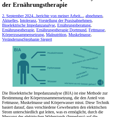
der Ernährungstherapie
2. September 2024
...berichte von meiner Arbeit...
,
abnehmen
,
Aktuelles
,
Intoleranz
,
Vorstellung der Praxis
abnehmen
,
Bioelektrische Impedanzanalyse
,
Ernährungsberatung
,
Ernährungstherapie
,
Ernährungstherapie Dortmund
,
Fettmasse
,
Körperzusammensetzung
,
Malnutrition
,
Muskelmasse
,
Veränderung
Stephanie Siegert
Die Bioelektrische Impedanzanalyse (BIA) ist eine Methode zur
Bestimmung der Körperzusammensetzung, die den Anteil von
Fettmasse, Muskelmasse und Körperwasser misst. Diese Technik
basiert darauf, dass verschiedene Gewebearten den elektrischen
Strom unterschiedlich gut leiten, was es ermöglicht, durch die
Messung des elektrischen Widerstands (Impedanz) auf die