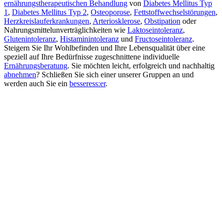
ernährungstherapeutischen Behandlung
von
Diabetes Mellitus Typ
1
,
Diabetes Mellitus Typ 2
,
Osteoporose
,
Fettstoffwechselstörungen
,
Herzkreislauferkrankungen
,
Arteriosklerose
,
Obstipation
oder
Nahrungsmittelunverträglichkeiten wie
Laktoseintoleranz
,
Glutenintoleranz
,
Histaminintoleranz
und
Fructoseintoleranz
.
Steigern Sie Ihr Wohlbefinden und Ihre Lebensqualität über eine
speziell auf Ihre Bedürfnisse zugeschnittene individuelle
Ernährungsberatung
. Sie möchten leicht, erfolgreich und nachhaltig
abnehmen
? Schließen Sie sich einer unserer Gruppen an und
werden auch Sie ein
besseress:er
.